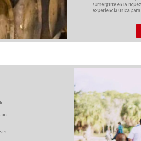
sumergirte en la riquez
experiencia única para
le,
s un
iser