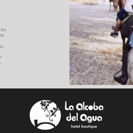
 les
le
er.
e
.