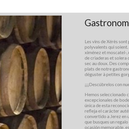
Gastronom
Les vins de Xérès sont 
polyvalents qui soient.
ximénez et moscatel-, 
de criaderas et solera 
sec au doux. Des comp
plats de notre gastron
déguster à petites gor
¡¡¡Descúbrelos con nue
Hemos seleccionado c
excepcionales de bodeg
única de esta reconoci
refleja el carácter aut
convertido a Jerez en u
que busques un regalo 
ocasión memorable, es