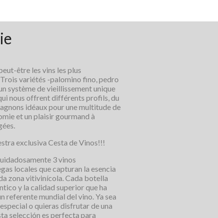
ie
peut-être les vins les plus
 Trois variétés -palomino fino, pedro
un système de vieillissement unique
qui nous offrent différents profils, du
agnons idéaux pour une multitude de
omie et un plaisir gourmand à
gées.
stra exclusiva Cesta de Vinos!!!
uidadosamente 3 vinos
as locales que capturan la esencia
da zona vitivinícola. Cada botella
éntico y la calidad superior que ha
n referente mundial del vino. Ya sea
especial o quieras disfrutar de una
ta selección es perfecta para