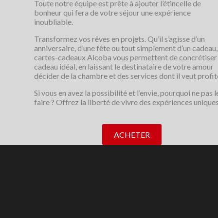
Toute notre équipe est prête à ajouter l’étincelle de
bonheur qui fera de votre séjour une expérience
inoubliable.
Transformez vos rêves en projets. Qu’il s’agisse d’un
anniversaire, d’une fête ou tout simplement d’un cadeau,
cartes-cadeaux Alcoba vous permettent de concrétiser 
cadeau idéal, en laissant le destinataire de votre amour
décider de la chambre et des services dont il veut profit
Si vous en avez la possibilité et l’envie, pourquoi ne pas l
faire ? Offrez la liberté de vivre des expériences uniques
ACHETER