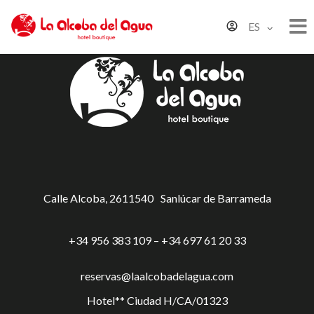
ES
Calle Alcoba, 26
11540
Sanlúcar de Barrameda
+34 956 383 109 – +34 697 61 20 33
reservas@laalcobadelagua.com
Hotel** Ciudad H/CA/01323