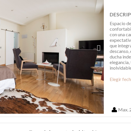
DESCRI
Espacio de
confortabil
con una ca
expectativ
que integra
descanso, 
ducha inde
elegancia,
inolvidable
Elegir fec
Max. 