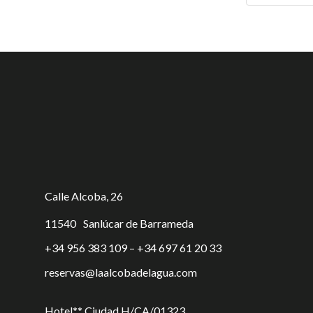
Calle Alcoba, 26
11540
Sanlúcar de Barrameda
+34 956 383 109 – +34 697 61 20 33
reservas@laalcobadelagua.com
Hotel** Ciudad H/CA/01323