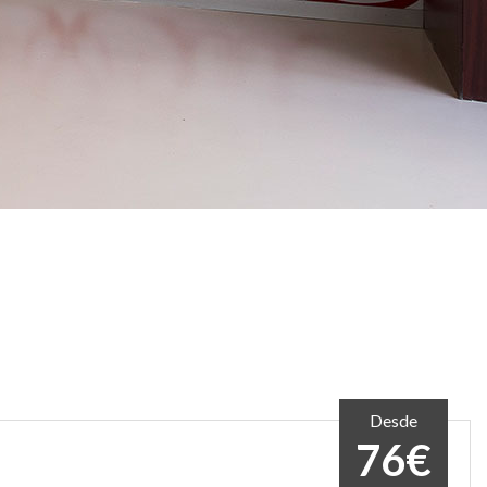
Desde
76€