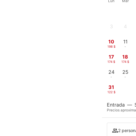
Lun
Mar
3
4
-
-
10
11
198 $
-
17
18
174 $
174 $
24
25
-
-
31
122 $
Entrada
—
Precios aproxima
2 persona