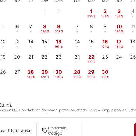
Mié
Jue
Vie
Sáb
Dom
Lun
Mar
Mié
Jue
Vie
1
2
1
2
3
4
-
-
134 $
134 $
134 $
-
5
6
7
8
9
7
8
9
10
11
-
-
-
226 $
205 $
-
-
-
134 $
-
12
13
14
15
16
14
15
16
17
18
-
-
-
-
165 $
-
-
124 $
124 $
-
19
20
21
22
23
21
22
23
24
25
-
-
-
-
-
-
119 $
-
-
-
26
27
28
29
30
28
29
30
-
-
147 $
173 $
119 $
110 $
110 $
110 $
Salida
dos en USD, por habitación, para 2 personas, desde 1 noche (Impuestos incluido
Promoción
s · 1 habitación