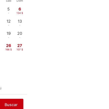
Sáb
Dom
5
6
-
134 $
12
13
-
-
19
20
-
-
26
27
166 $
107 $
s)
Buscar